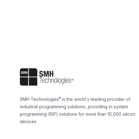
Footer
®
SMH Technologies
is the world's leading provider of
industrial programming solutions, providing in-system
programming (ISP) solutions for more than 10,000 silicon
devices.