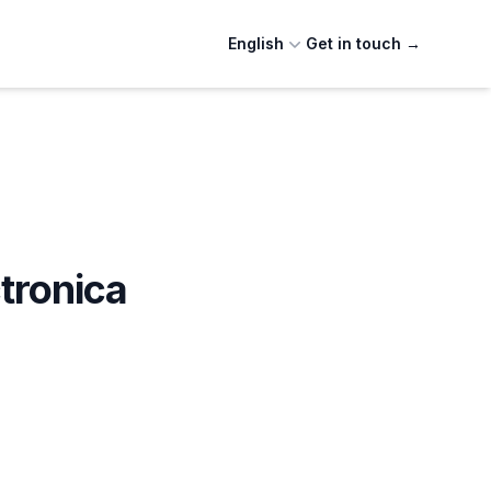
English
Get in touch
→
ronica