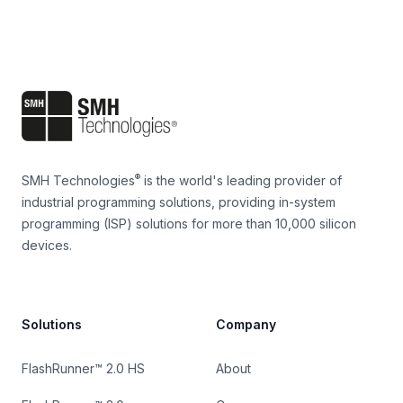
Footer
®
SMH Technologies
is the world's leading provider of
industrial programming solutions, providing in-system
programming (ISP) solutions for more than 10,000 silicon
devices.
Solutions
Company
FlashRunner™ 2.0 HS
About